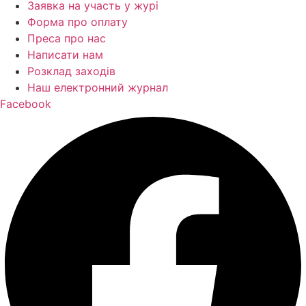
Заявка на участь у журі
Форма про оплату
Преса про нас
Написати нам
Розклад заходів
Наш електронний журнал
Facebook